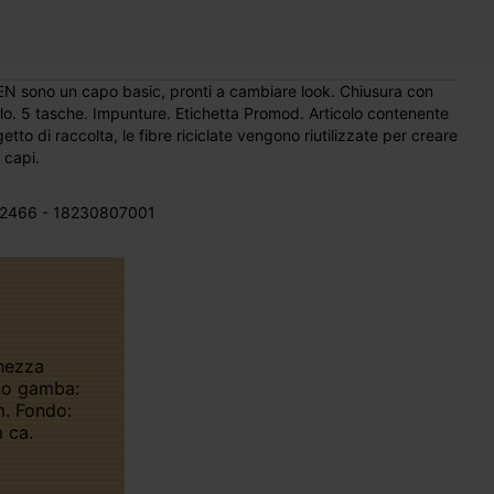
IEN sono un capo basic, pronti a cambiare look. Chiusura con
llo. 5 tasche. Impunture. Etichetta Promod. Articolo contenente
etto di raccolta, le fibre riciclate vengono riutilizzate per creare
 capi.
2466 - 18230807001
no gamba:
. Fondo:
 ca.