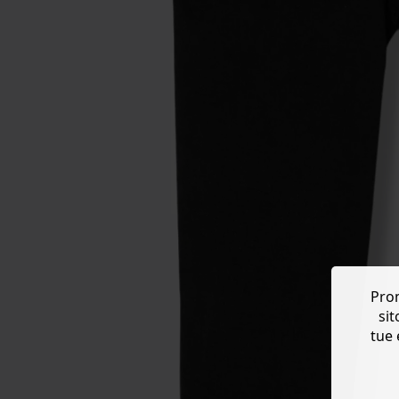
Prom
sit
tue 