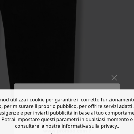
od utilizza i cookie per garantire il corretto funzionament
o, per misurare il proprio pubblico, per offrire servizi adatti 
esigenze e per inviarti pubblicità in base al tuo comportam
Potrai impostare questi parametri in qualsiasi momento e
Do you want to be redirected to
consultare la nostra informativa sulla privacy..
www.promod.com ?