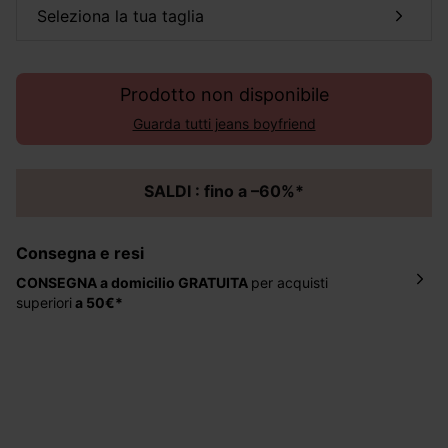
seleziona la tua taglia
Prodotto non disponibile
Guarda tutti jeans boyfriend
SALDI : fino a –60%*
Consegna e resi
CONSEGNA a domicilio
GRATUITA
per acquisti
superiori
a 50€*
La consegna del tuo ordine avverrà entro
5-6 giorni
lavorativi all'indirizzo da te indicato nella fase di
ordinazione, al costo di 4 € per ordini inferiori a 50 €.
Hai 30 gg. per restituire o cambiare gli articoli a
decorrere dalla data dell’avvenuta ricezione.
Aiuto