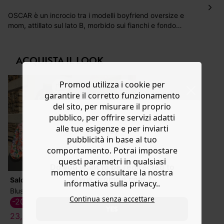
Hai 30 gg. per restituire o cambiare gli articoli a
decorrere dalla data dell’avvenuta ricezione.
OSCAR è un incrocio tra i modelli boyfriend oversize e
mom, attillato sul lato B, morbido sui fianchi e fondo
Aiuto
gamba stretto. Realizzato in morbido denim stretch, ha
vita alta, pince e chiusura con bottone a chiodo e zip in
metallo. 5 tasche. Articolo contenente fibre riciclate.
ACQUISTA IL LOOK
Ricavate dai tessuti o dalla plastica oggetto di raccolta,
le fibre riciclate vengono riutilizzate per creare nuovi
Promod utilizza i cookie per
capi.
garantire il corretto funzionamento
del sito, per misurare il proprio
pubblico, per offrire servizi adatti
alle tue esigenze e per inviarti
pubblicità in base al tuo
comportamento. Potrai impostare
questi parametri in qualsiasi
Do you want to be redirected to
momento e consultare la nostra
www.promod.com ?
Saldi
Saldi
informativa sulla privacy..
Blusa corta floreale
Sandali borchiati in pelle
Continua senza accettare
-20%
-30%
YES
23,99 €
34,99 €