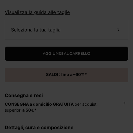
Visualizza la guida alle taglie
seleziona la tua taglia
AGGIUNGI AL CARRELLO
SALDI : fino a –60%*
Consegna e resi
CONSEGNA a domicilio
GRATUITA
per acquisti
superiori
a 50€*
La consegna del tuo ordine avverrà entro
5-6 giorni
lavorativi all'indirizzo da te indicato nella fase di
dettagli, cura e composizione
ordinazione, al costo di 4 € per ordini inferiori a 50 €.