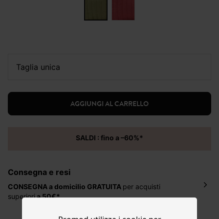
taglia unica
AGGIUNGI AL CARRELLO
SALDI : fino a –60%*
Consegna e resi
CONSEGNA a domicilio
GRATUITA
per acquisti
superiori
a 50€*
La consegna del tuo ordine avverrà entro
5-6 giorni
lavorativi all'indirizzo da te indicato nella fase di