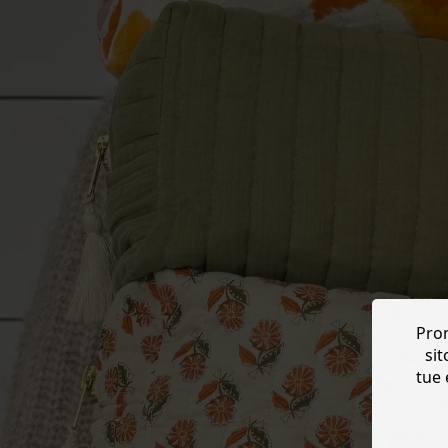
Prom
sit
tue 