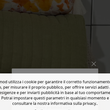
od utilizza i cookie per garantire il corretto funzionament
o, per misurare il proprio pubblico, per offrire servizi adatti 
esigenze e per inviarti pubblicità in base al tuo comportam
Potrai impostare questi parametri in qualsiasi momento e
Do you want to be redirected to
consultare la nostra informativa sulla privacy..
www.promod.com ?