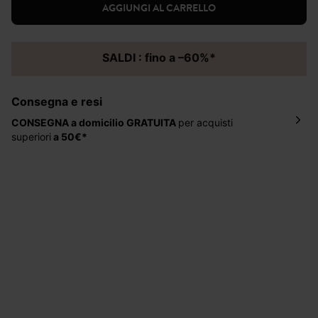
AGGIUNGI AL CARRELLO
SALDI : fino a –60%*
Consegna e resi
CONSEGNA a domicilio
GRATUITA
per acquisti
superiori
a 50€*
La consegna del tuo ordine avverrà entro
5-6 giorni
lavorativi all'indirizzo da te indicato nella fase di
ordinazione, al costo di 4 € per ordini inferiori a 50 €.
Hai 30 gg. per restituire o cambiare gli articoli a
decorrere dalla data dell’avvenuta ricezione.
Aiuto