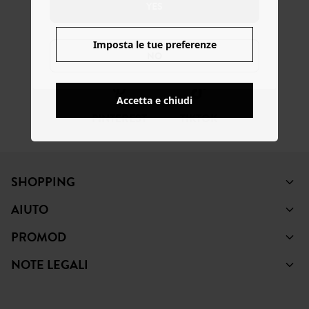
YES
Imposta le tue preferenze
FACEBOOK
INSTAGRAM
YOUTUBE
NO
Accetta e chiudi
PINTEREST
TIKTOK
SHOPPING
AIUTO
PROMOD
NOTE LEGALI