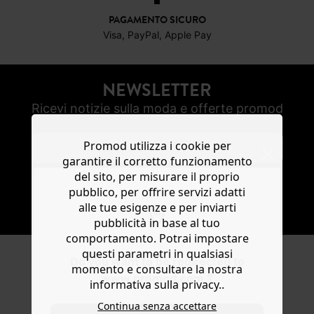
PAGAMENTO SICURO
Visa, PayPal, Apple Pay
NEWSLETTER
Ricevi notizie sulla moda e offerte promod
Promod utilizza i cookie per
garantire il corretto funzionamento
del sito, per misurare il proprio
pubblico, per offrire servizi adatti
SOTTOSCRIVI
alle tue esigenze e per inviarti
pubblicità in base al tuo
comportamento. Potrai impostare
questi parametri in qualsiasi
Do you want to be redirected to
momento e consultare la nostra
SEGUICI
www.promod.com ?
informativa sulla privacy..
Continua senza accettare