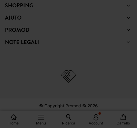
SHOPPING
AIUTO
PROMOD
NOTE LEGALI
© Copyright Promod © 2026
Home
Menu
Ricerca
Account
Carrello
*Visualizza le condizioni