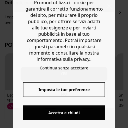
Promod utilizza i cookie per
dettagli, cura e composizione
ordinazione, al costo di 4 € per ordini inferiori a 50 €.
garantire il corretto funzionamento
Hai 30 gg. per restituire o cambiare gli articoli a
del sito, per misurare il proprio
decorrere dalla data dell’avvenuta ricezione.
Leggings corti da ciclista indossabili con una camicia
pubblico, per offrire servizi adatti
oversize dal taglio maschile per un look più urbano o con
Aiuto
alle tue esigenze e per inviarti
le sneakers per rispettarne lo spirito sportivo. C'è anche
pubblicità in base al tuo
chi osa indossarli con una giacca sartoriale e i tacchi.
Morbido jersey stretch, vita alta con elastico e vestibilità
comportamento. Potrai impostare
POTREBBERO PIACERTI ANCHE:
aderente. Contengono cotone biologico, coltivato senza
questi parametri in qualsiasi
Do you want to be redirected to
pesticidi, fertilizzanti chimici né OGM.
momento e consultare la nostra
www.promod.com ?
informativa sulla privacy..
Continua senza accettare
YES
Imposta le tue preferenze
NO
Accetta e chiudi
Leggings
Capsule sportiva
Capsule sportiva
Snea
sportivi
shorts
shorts
nabu
39,9
-70%
-50%
-50%
7,79 €
7,99 €
7,99 €