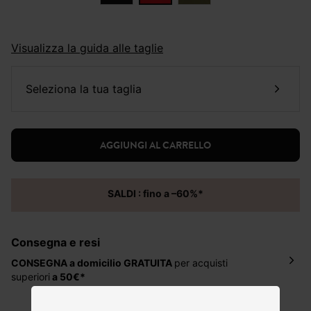
Visualizza la guida alle taglie
seleziona la tua taglia
AGGIUNGI AL CARRELLO
SALDI : fino a –60%*
Consegna e resi
CONSEGNA a domicilio
GRATUITA
per acquisti
superiori
a 50€*
La consegna del tuo ordine avverrà entro
5-6 giorni
lavorativi all'indirizzo da te indicato nella fase di