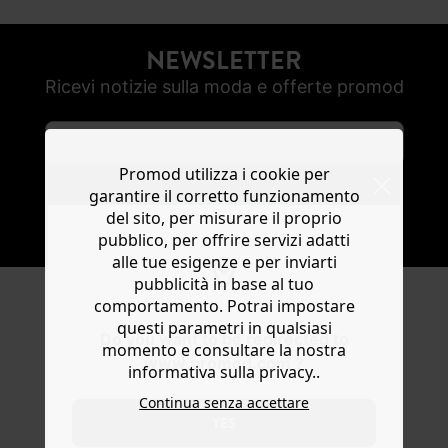
NEWSLETTER
Ricevi notizie sulla moda e offerte promod
Promod utilizza i cookie per
garantire il corretto funzionamento
del sito, per misurare il proprio
SOTTOSCRIVI
pubblico, per offrire servizi adatti
alle tue esigenze e per inviarti
pubblicità in base al tuo
comportamento. Potrai impostare
SEGUICI
questi parametri in qualsiasi
Do you want to be redirected to
momento e consultare la nostra
www.promod.com ?
informativa sulla privacy..
Continua senza accettare
YES