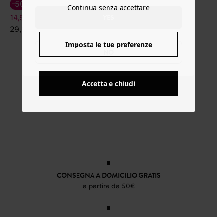
12,00 €
-50%
-60%
Continua senza accettare
19,99 €
YES
14,99 €
18,39 €
29,99 €
45,99 €
Imposta le tue preferenze
NO
Accetta e chiudi
CONSEGNA A DOMICILIO GRATIS
a partire da 50€