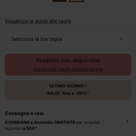
Visualizza la guida alle taglie
seleziona la tua taglia
Prodotto non disponibile
Guarda tutti maglie maniche lunghe
ULTIMO GIORNO !
SALDI : fino a –60%*
Consegna e resi
CONSEGNA a domicilio
GRATUITA
per acquisti
superiori
a 50€*
La consegna del tuo ordine avverrà entro
5-6 giorni