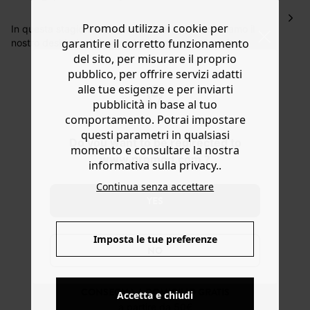
Hai 30 gg. per restituire o cambiare gli articoli a
Promod utilizza i cookie per
decorrere dalla data dell’avvenuta ricezione.
In questa stagione autunno-invernale, rivendichiamo il
garantire il corretto funzionamento
nostro desiderio di fantasia! Trecce originali, trafori
Aiuto
intriganti e lavorazione a coste! Questa maglia in morbido
del sito, per misurare il proprio
filato piacevole da indossare è perfetta con i jeans, con
pubblico, per offrire servizi adatti
un capo in velluto o in raso. Linea leggermente stretta in
alle tue esigenze e per inviarti
fondo, scollo a barca a coste, giromanica basso, manica
pubblicità in base al tuo
lunga e fondo dritto. Contiene fibre riciclate.
comportamento. Potrai impostare
questi parametri in qualsiasi
Do you want to be redirected to
momento e consultare la nostra
www.promod.com ?
informativa sulla privacy..
Continua senza accettare
YES
Imposta le tue preferenze
NO
CONSEGNA A DOMICILIO GRATIS
Accetta e chiudi
a partire da 50€