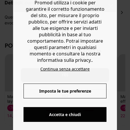
Promod utilizza i cookie per
dettagli, cura e composizione
ordinazione, al costo di 4 € per ordini inferiori a 50 €.
garantire il corretto funzionamento
Hai 30 gg. per restituire o cambiare gli articoli a
del sito, per misurare il proprio
decorrere dalla data dell’avvenuta ricezione.
Questa maglia a effetto layering mescola i generi ed
pubblico, per offrire servizi adatti
evoca il romanticismo grazie alla lavorazione a trafori che
Aiuto
alle tue esigenze e per inviarti
disegna fiori e all'inserto in pizzo sui polsini. Stile chic
pubblicità in base al tuo
boyish con maniche di camicia a righe, filato fine
arricchito con lana, girocollo, linea leggermente stretta in
comportamento. Potrai impostare
POTREBBERO PIACERTI ANCHE:
fondo, maniche lunghe a sbuffo, polsini con bottoni e
questi parametri in qualsiasi
Do you want to be redirected to
bordi a costine. Contiene fibre riciclate.
momento e consultare la nostra
www.promod.com ?
informativa sulla privacy..
Continua senza accettare
YES
Imposta le tue preferenze
NO
Accetta e chiudi
Maglia effetto
Maglia effetto 2
Maglia
Magli
layering
in 1
smanicata
effet
-70%
-50%
-70%
-50
8,99 €