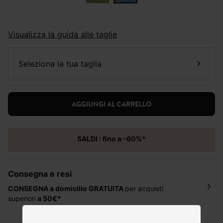
Visualizza la guida alle taglie
seleziona la tua taglia
AGGIUNGI AL CARRELLO
SALDI : fino a –60%*
Consegna e resi
CONSEGNA a domicilio
GRATUITA
per acquisti
superiori
a 50€*
La consegna del tuo ordine avverrà entro
5-6 giorni
lavorativi all'indirizzo da te indicato nella fase di