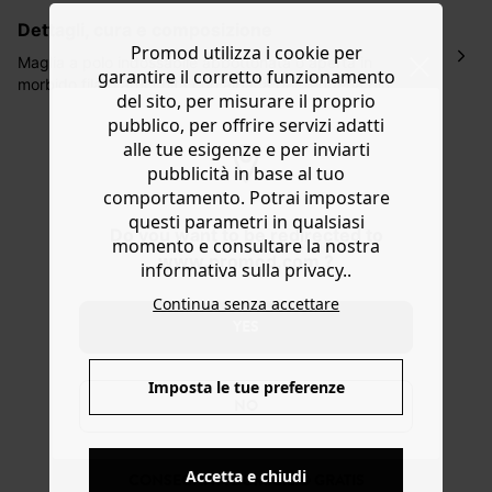
lavorativi all'indirizzo da te indicato nella fase di
dettagli, cura e composizione
ordinazione, al costo di 4 € per ordini inferiori a 50 €.
Promod utilizza i cookie per
Hai 30 gg. per restituire o cambiare gli articoli a
Maglia a polo indossabile abbottonata o aperta in
garantire il corretto funzionamento
decorrere dalla data dell’avvenuta ricezione.
morbido filato arricchita con alpaca per renderla più
del sito, per misurare il proprio
calda e impreziosita dalla delicata lavorazione a traforo e
Aiuto
pubblico, per offrire servizi adatti
dai bottoni tono su tono del colletto a polo. Linea
alle tue esigenze e per inviarti
leggermente più stretta in fondo, maniche lunghe, fondo
pubblicità in base al tuo
dritto e bordi a coste.
comportamento. Potrai impostare
questi parametri in qualsiasi
Do you want to be redirected to
momento e consultare la nostra
www.promod.com ?
informativa sulla privacy..
Continua senza accettare
YES
Imposta le tue preferenze
NO
Accetta e chiudi
CONSEGNA A DOMICILIO GRATIS