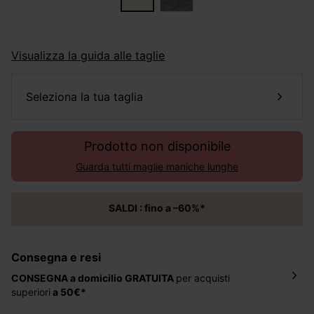
Visualizza la guida alle taglie
seleziona la tua taglia
Prodotto non disponibile
Guarda tutti maglie maniche lunghe
SALDI : fino a –60%*
Consegna e resi
CONSEGNA a domicilio
GRATUITA
per acquisti
superiori
a 50€*
La consegna del tuo ordine avverrà entro
5-6 giorni