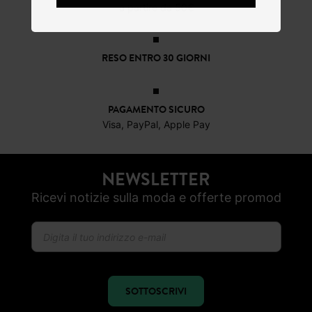
a partire da 50€
RESO ENTRO 30 GIORNI
PAGAMENTO SICURO
Visa, PayPal, Apple Pay
NEWSLETTER
Ricevi notizie sulla moda e offerte promod
SOTTOSCRIVI