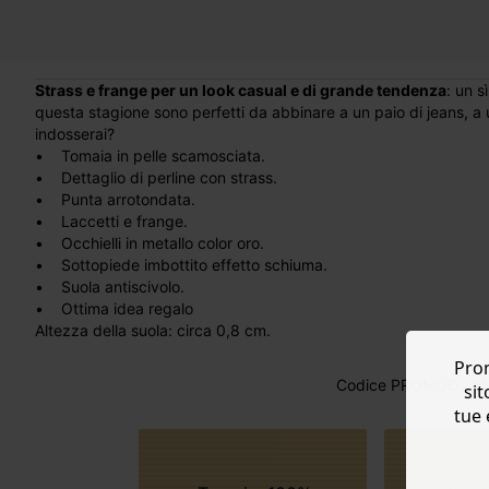
Strass e frange per un look casual e di grande tendenza
: un s
questa stagione sono perfetti da abbinare a un paio di jeans, a 
indosserai?
• Tomaia in pelle scamosciata.
• Dettaglio di perline con strass.
• Punta arrotondata.
• Laccetti e frange.
• Occhielli in metallo color oro.
• Sottopiede imbottito effetto schiuma.
• Suola antiscivolo.
• Ottima idea regalo
Altezza della suola: circa 0,8 cm.
Prom
Codice PROMOD : 25
sit
tue 