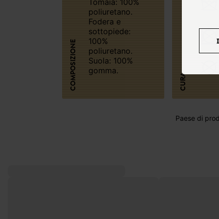
Tomaia: 100%
poliuretano.
Fodera e
sottopiede:
100%
COMPOSIZIONE
poliuretano.
Suola: 100%
gomma.
CURA
Paese di prod
POTREBBERO PIACERTI ANCHE: