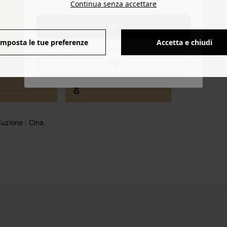
Continua senza accettare
YES
Altezza della
suola 0,8 cm
Imposta le tue preferenze
Accetta e chiudi
circa.
DIMENSIONI
NO
uzione : Cina.