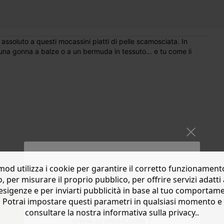
ì assoluto a questi mocassini piatti di pelle scamosciata. In
una gonna a balze o a un bermuda in tessuto... e tu come li
od utilizza i cookie per garantire il corretto funzionament
5961 - 11291044050
o, per misurare il proprio pubblico, per offrire servizi adatti 
esigenze e per inviarti pubblicità in base al tuo comportam
Potrai impostare questi parametri in qualsiasi momento e
Do you want to be redirected to
consultare la nostra informativa sulla privacy..
www.promod.com ?