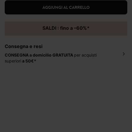
AGGIUNGI AL CARRELLO
SALDI : fino a –60%*
Consegna e resi
CONSEGNA a domicilio
GRATUITA
per acquisti
superiori
a 50€*
La consegna del tuo ordine avverrà entro
5-6 giorni
lavorativi all'indirizzo da te indicato nella fase di
ordinazione, al costo di 4 € per ordini inferiori a 50 €.
Hai 30 gg. per restituire o cambiare gli articoli a
decorrere dalla data dell’avvenuta ricezione.
Aiuto