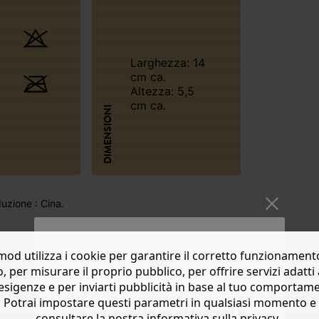
Larghezza: 14
cm ca.
Altezza: 5,5
cm ca.
DIMENSIONI
uzione : Cina.
od utilizza i cookie per garantire il corretto funzionament
o, per misurare il proprio pubblico, per offrire servizi adatti 
esigenze e per inviarti pubblicità in base al tuo comportam
Potrai impostare questi parametri in qualsiasi momento e
Do you want to be redirected to
consultare la nostra informativa sulla privacy..