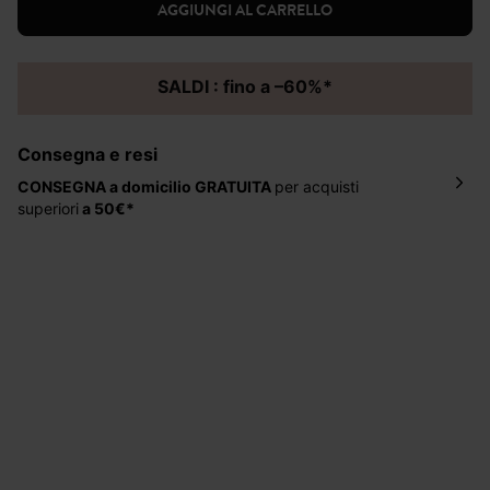
AGGIUNGI AL CARRELLO
SALDI : fino a –60%*
Consegna e resi
CONSEGNA a domicilio
GRATUITA
per acquisti
superiori
a 50€*
La consegna del tuo ordine avverrà entro
5-6 giorni
lavorativi all'indirizzo da te indicato nella fase di
ordinazione, al costo di 4 € per ordini inferiori a 50 €.
Hai 30 gg. per restituire o cambiare gli articoli a
decorrere dalla data dell’avvenuta ricezione.
Aiuto