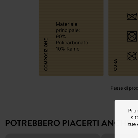
Materiale
principale:
90%
COMPOSIZIONE
Policarbonato,
10% Rame
CURA
Paese di prod
Prom
sit
POTREBBERO PIACERTI ANCHE:
tue 