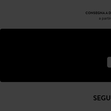
Occhiali da sole
Occhiali da sole
19,99 €
19,99 €
CONSEGNA A D
a parti