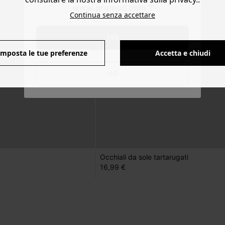
www.promod.com ?
Continua senza accettare
YES
Imposta le tue preferenze
Accetta e chiudi
NO