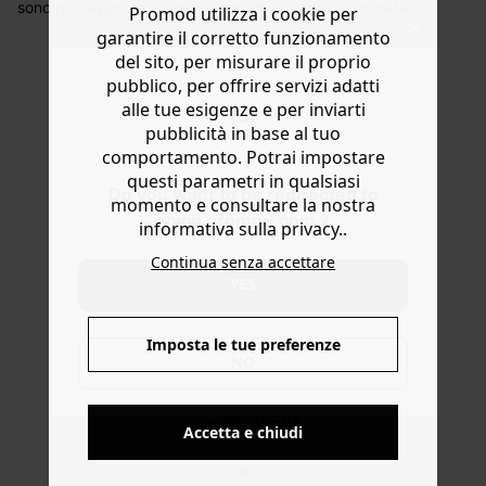
decorrere dalla data dell’avvenuta ricezione.
sono protagoniste su questi orecchini a cerchio in metallo
Promod utilizza i cookie per
color oro. Amiamo il mix di perle a righe e tinta unita, mini
Aiuto
garantire il corretto funzionamento
perle chiare e perle in metallo punzonato color oro.
del sito, per misurare il proprio
Questa stagione abbinali a tonalità chiare come bianco,
pubblico, per offrire servizi adatti
écru, beige oppure a colori caldi come terracotta,
alle tue esigenze e per inviarti
ruggine e cioccolato. Taglia unica. Solo per orecchie
pubblicità in base al tuo
forate. Ottima idea regalo.
comportamento. Potrai impostare
questi parametri in qualsiasi
Do you want to be redirected to
momento e consultare la nostra
www.promod.com ?
informativa sulla privacy..
Continua senza accettare
YES
Imposta le tue preferenze
NO
CONSEGNA A DOMICILIO GRATIS
a partire da 50€
Accetta e chiudi