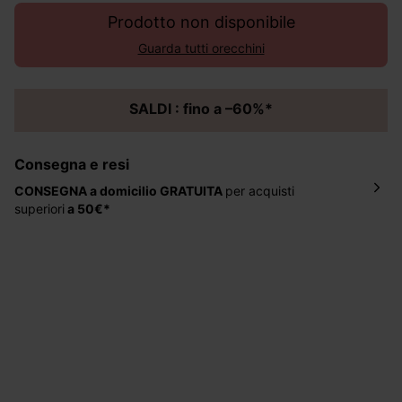
Prodotto non disponibile
Guarda tutti orecchini
SALDI : fino a –60%*
Consegna e resi
CONSEGNA a domicilio
GRATUITA
per acquisti
superiori
a 50€*
La consegna del tuo ordine avverrà entro
5-6 giorni
lavorativi all'indirizzo da te indicato nella fase di
ordinazione, al costo di 4 € per ordini inferiori a 50 €.
Hai 30 gg. per restituire o cambiare gli articoli a
decorrere dalla data dell’avvenuta ricezione.
Aiuto