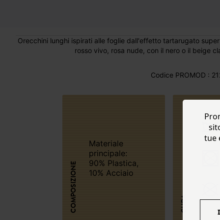
Orecchini lunghi ispirati alle foglie dall'effetto tartarugato supe
rosso vivo, rosa nude, con il nero o il beige cl
Codice PROMOD : 21
Prom
sit
tue 
Materiale
principale:
90% Plastica,
COMPOSIZIONE
10% Acciaio
CURA