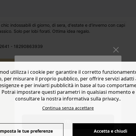
r chic indossabili di giorno, di sera, d'estate e d'inverno con capi
assico. Solo per lobi forati. Ottima idea regalo.
2641 - 18290863939
od utilizza i cookie per garantire il corretto funzionament
o, per misurare il proprio pubblico, per offrire servizi adatti 
esigenze e per inviarti pubblicità in base al tuo comportam
Altezza: 7 cm.
Potrai impostare questi parametri in qualsiasi momento e
Do you want to be redirected to
Larghezza: 3
consultare la nostra informativa sulla privacy..
www.promod.com ?
cm ca.
Continua senza accettare
DIMENSIONI
YES
Imposta le tue preferenze
Accetta e chiudi