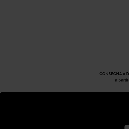
CONSEGNA A D
a parti