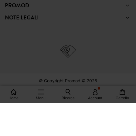
PROMOD
NOTE LEGALI
© Copyright Promod © 2026
*Visualizza le condizioni
Home
Menu
Ricerca
Account
Carrello
Italia