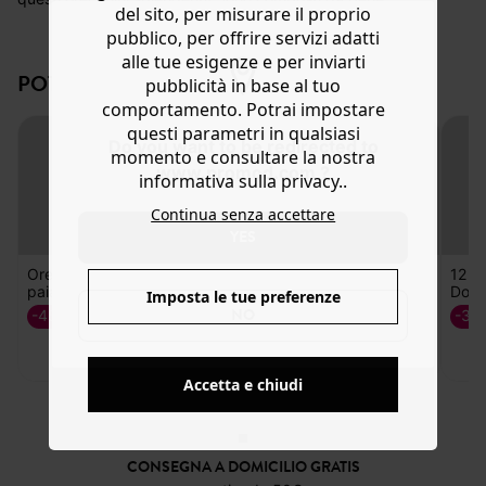
del sito, per misurare il proprio
laccate a righe, elementi punzonati e soli in metallo
Aiuto
pubblico, per offrire servizi adatti
martellato color oro. Puoi abbinarli sia a tonalità chiare
alle tue esigenze e per inviarti
come bianco, écru e beige, sia a colori caldi come
POTREBBERO PIACERTI ANCHE:
pubblicità in base al tuo
terracotta, ruggine e cioccolato. Taglia unica. Solo per
orecchie forate. Ottima idea regalo.
comportamento. Potrai impostare
questi parametri in qualsiasi
Do you want to be redirected to
momento e consultare la nostra
www.promod.com ?
informativa sulla privacy..
Continua senza accettare
YES
Orecchini (2
Orecchini a
Orecchini
12 or
paia)
cerchio fantasia
papavero
Don
Imposta le tue preferenze
9,99 €
NO
-45%
-45%
-30
7,00 €
7,00 €
Accetta e chiudi
CONSEGNA A DOMICILIO GRATIS