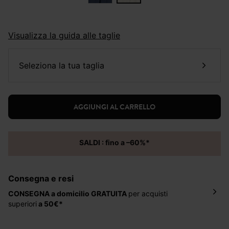
Visualizza la guida alle taglie
seleziona la tua taglia
AGGIUNGI AL CARRELLO
SALDI : fino a –60%*
Consegna e resi
CONSEGNA a domicilio
GRATUITA
per acquisti
superiori
a 50€*
La consegna del tuo ordine avverrà entro
5-6 giorni
lavorativi all'indirizzo da te indicato nella fase di