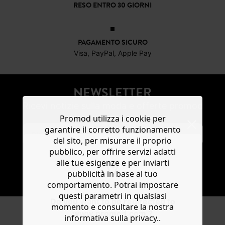
RESO ENTRO 30 GIORNI
PAGAMENTO SICURO
Visa, PayPal, Apple Pay
NEWSLETTER
Ricevi notizie sulla moda e offerte promod
Promod utilizza i cookie per
garantire il corretto funzionamento
del sito, per misurare il proprio
pubblico, per offrire servizi adatti
alle tue esigenze e per inviarti
SOTTOSCRIVI
pubblicità in base al tuo
comportamento. Potrai impostare
questi parametri in qualsiasi
Do you want to be redirected to
momento e consultare la nostra
www.promod.com ?
informativa sulla privacy..