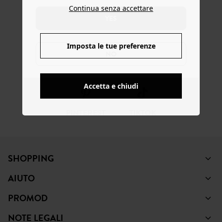
SEGUICI
Continua senza accettare
YES
Imposta le tue preferenze
NO
FACEBOOK
INSTAGRAM
YOUTUBE
Accetta e chiudi
PINTEREST
TIKTOK
SHOPPING
AIUTO
PROMOD
NOTE LEGALI