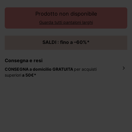
Prodotto non disponibile
Guarda tutti pantaloni larghi
SALDI : fino a –60%*
Consegna e resi
CONSEGNA a domicilio
GRATUITA
per acquisti
superiori
a 50€*
La consegna del tuo ordine avverrà entro
5-6 giorni
lavorativi all'indirizzo da te indicato nella fase di
ordinazione, al costo di 4 € per ordini inferiori a 50 €.
Hai 30 gg. per restituire o cambiare gli articoli a
decorrere dalla data dell’avvenuta ricezione.
Aiuto