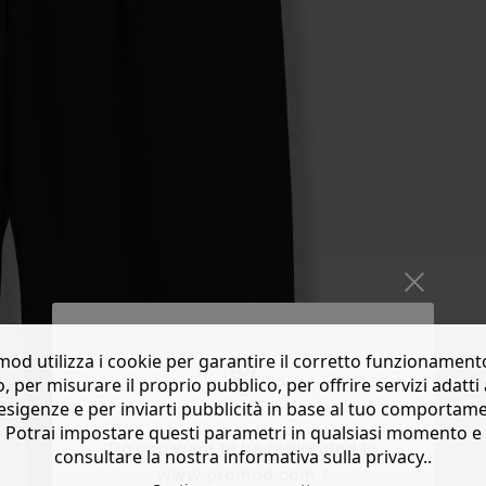
od utilizza i cookie per garantire il corretto funzionament
o, per misurare il proprio pubblico, per offrire servizi adatti 
esigenze e per inviarti pubblicità in base al tuo comportam
Potrai impostare questi parametri in qualsiasi momento e
Do you want to be redirected to
consultare la nostra informativa sulla privacy..
www.promod.com ?