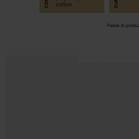
CURA
cotton
Paese di produz