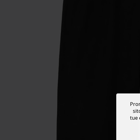
Prom
sit
tue 