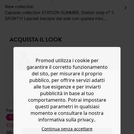
Hai 30 gg. per restituire o cambiare gli articoli a
New collection
decorrere dalla data dell’avvenuta ricezione.
Capsule collection STATION SUMMER, Station stop n° 1:
SPORTY! Lasciati baciare dal sole con questa mini
Aiuto
collezione in edizione limitata, da scoprire fino a fine
agosto. In questa stagione, mescoliamo lo stile sportivo e
il look boyish con questa polo a maniche corte a righe!
ACQUISTA IL LOOK
Colletto in popeline abbottonato. 100% cotone biologico,
coltivato senza pesticidi, fertilizzanti chimici né OGM.
Promod utilizza i cookie per
garantire il corretto funzionamento
del sito, per misurare il proprio
pubblico, per offrire servizi adatti
alle tue esigenze e per inviarti
pubblicità in base al tuo
comportamento. Potrai impostare
questi parametri in qualsiasi
Do you want to be redirected to
Pantaloni jogger con fascia
momento e consultare la nostra
-50%
www.promod.com ?
informativa sulla privacy..
17,99 €
Continua senza accettare
35,99 €