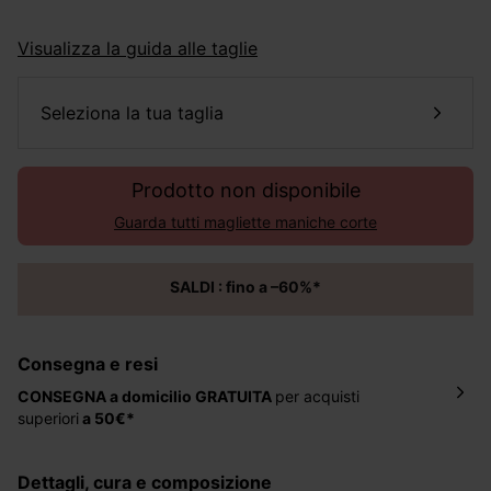
Visualizza la guida alle taglie
seleziona la tua taglia
Prodotto non disponibile
Guarda tutti magliette maniche corte
SALDI : fino a –60%*
Consegna e resi
CONSEGNA a domicilio
GRATUITA
per acquisti
superiori
a 50€*
La consegna del tuo ordine avverrà entro
5-6 giorni
lavorativi all'indirizzo da te indicato nella fase di
dettagli, cura e composizione
ordinazione, al costo di 4 € per ordini inferiori a 50 €.