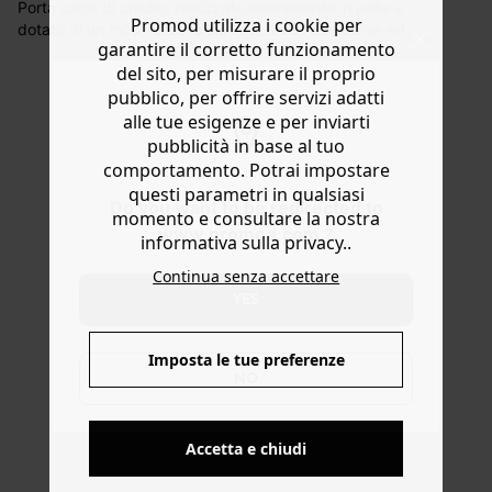
decorrere dalla data dell’avvenuta ricezione.
Porta carte di credito realizzato interamente in pelle e
Promod utilizza i cookie per
dotato di un moschettone sul lato. Brilla nelle borse ed è
Aiuto
garantire il corretto funzionamento
pratico da trovare senza doverlo cercare! 3 scomparti
del sito, per misurare il proprio
per carte di credito. 1 scomparto con cerniera per le
monete. Ottima idea regalo.
pubblico, per offrire servizi adatti
alle tue esigenze e per inviarti
pubblicità in base al tuo
comportamento. Potrai impostare
questi parametri in qualsiasi
Do you want to be redirected to
momento e consultare la nostra
www.promod.com ?
informativa sulla privacy..
Continua senza accettare
YES
Imposta le tue preferenze
NO
CONSEGNA A DOMICILIO GRATIS
Accetta e chiudi
a partire da 50€