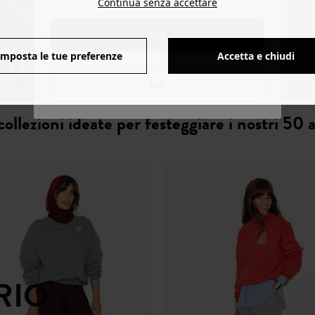
Continua senza accettare
YES
Imposta le tue preferenze
Accetta e chiudi
NO
collezioni ideate per festeggiare i nostri 50 a
RIO