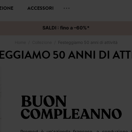
EZIONE
ACCESSORI
SALDI : fino a –60%*
Home
Collezione
Festeggiamo 50 anni di attività
EGGIAMO 50 ANNI DI ATT
Promod è un'azienda francese, a conduzione familiare e indipendente. Fondata nel 1975 da