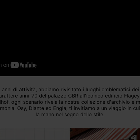
carattere anni ‘70 del palazzo CBR all'iconico edificio Flagey
of, ogni scenario rivela la nostra collezione d'archivio e m
imonial Osy, Diante ed Engla, ti invitiamo a un viaggio in c
la mano nel segno dello stile.