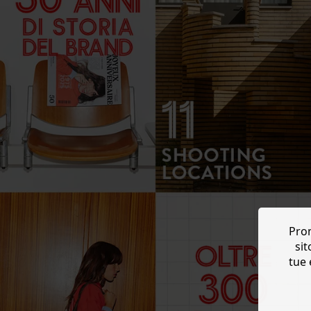
Prom
sit
tue 