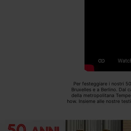
Per festeggiare i nostri 50 anni di attività, abbiamo rivisitato i luoghi emblematici dei nostri servizi fotografici a
Bruxelles e a Berlino. Dal 
della metropolitana Tempelh
how. Insieme alle nostre test