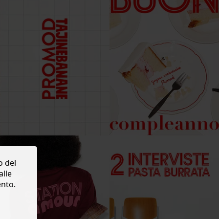
o del
alle
ento.