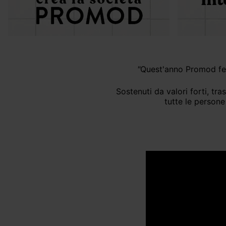
"
Quest'anno Promod fest
Sostenuti da valori forti, trasmessi da mio padre, e guidati da una visione chiara, scriviamo la nostra storia insieme a
tutte le person