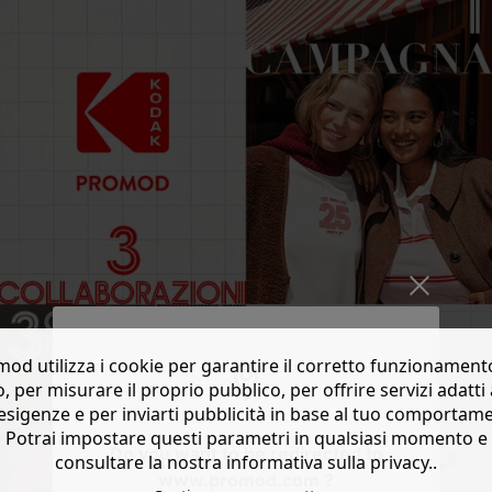
od utilizza i cookie per garantire il corretto funzionament
o, per misurare il proprio pubblico, per offrire servizi adatti 
esigenze e per inviarti pubblicità in base al tuo comportam
Potrai impostare questi parametri in qualsiasi momento e
Do you want to be redirected to
consultare la nostra informativa sulla privacy..
www.promod.com ?