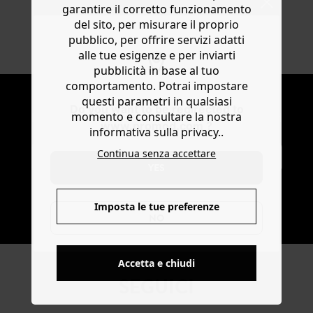
garantire il corretto funzionamento
del sito, per misurare il proprio
PAGAMENTO SICURO
pubblico, per offrire servizi adatti
Visa, PayPal, Apple Pay
alle tue esigenze e per inviarti
pubblicità in base al tuo
comportamento. Potrai impostare
NEWSLETTER
questi parametri in qualsiasi
Do you want to be redirected to
momento e consultare la nostra
Ricevi notizie sulla moda e offerte promod
www.promod.com ?
informativa sulla privacy..
Continua senza accettare
YES
Imposta le tue preferenze
SOTTOSCRIVI
NO
Accetta e chiudi
SEGUICI