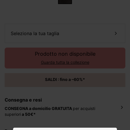
seleziona la tua taglia
Prodotto non disponibile
Guarda tutta la collezione
SALDI : fino a –60%*
Consegna e resi
CONSEGNA a domicilio
GRATUITA
per acquisti
superiori
a 50€*
La consegna del tuo ordine avverrà entro
5-6 giorni
lavorativi all'indirizzo da te indicato nella fase di