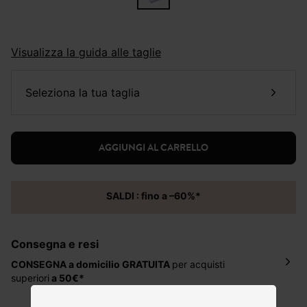
Visualizza la guida alle taglie
seleziona la tua taglia
AGGIUNGI AL CARRELLO
SALDI : fino a –60%*
Consegna e resi
CONSEGNA a domicilio
GRATUITA
per acquisti
superiori
a 50€*
La consegna del tuo ordine avverrà entro
5-6 giorni