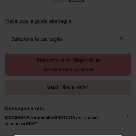
Visualizza la guida alle taglie
seleziona la tua taglia
Prodotto non disponibile
Guarda tutta la collezione
SALDI : fino a –60%*
Consegna e resi
CONSEGNA a domicilio
GRATUITA
per acquisti
superiori
a 50€*
La consegna del tuo ordine avverrà entro
5-6 giorni