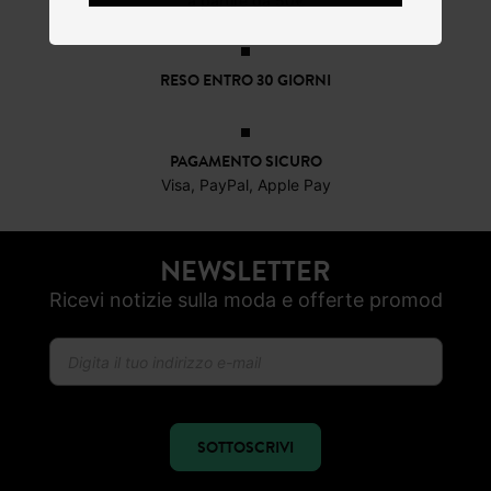
a partire da 50€
RESO ENTRO 30 GIORNI
PAGAMENTO SICURO
Visa, PayPal, Apple Pay
NEWSLETTER
Ricevi notizie sulla moda e offerte promod
SOTTOSCRIVI