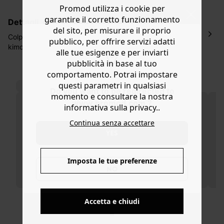
La consegna del tuo ordine avverrà entro
5-6 giorni
Promod utilizza i cookie per
lavorativi all'indirizzo da te indicato nella fase di
garantire il corretto funzionamento
dettagli, cura e composizione
ordinazione, al costo di 4 € per ordini inferiori a 50 €.
del sito, per misurare il proprio
Hai 30 gg. per restituire o cambiare gli articoli a
Colpo di fulmine! Desideri confezionare una giacca, un
pubblico, per offrire servizi adatti
decorrere dalla data dell’avvenuta ricezione.
kimono, una borsa da bowling, una pochette, un piumino
alle tue esigenze e per inviarti
e via dicendo? Questo tessuto trapuntato in cotone,
Aiuto
pubblicità in base al tuo
impreziosito dal motivo leopardato colorato per stare al
comportamento. Potrai impostare
passo con i tempi fa proprio caso tuo! Parola di stilista:
POTREBBERO PIACERTI ANCHE:
questi parametri in qualsiasi
scopri i modelli Promod su promod.it
Do you want to be redirected to
momento e consultare la nostra
www.promod.com ?
informativa sulla privacy..
Continua senza accettare
YES
Imposta le tue preferenze
NO
CONSEGNA A DOMICILIO GRATIS
a partire da 50€
Accetta e chiudi