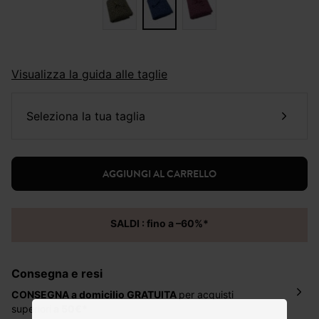
Visualizza la guida alle taglie
seleziona la tua taglia
AGGIUNGI AL CARRELLO
SALDI : fino a –60%*
Consegna e resi
CONSEGNA a domicilio
GRATUITA
per acquisti
superiori
a 50€*