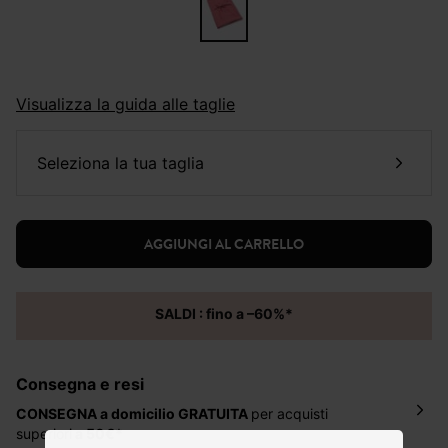
Visualizza la guida alle taglie
seleziona la tua taglia
AGGIUNGI AL CARRELLO
SALDI : fino a –60%*
Consegna e resi
CONSEGNA a domicilio
GRATUITA
per acquisti
superiori
a 50€*