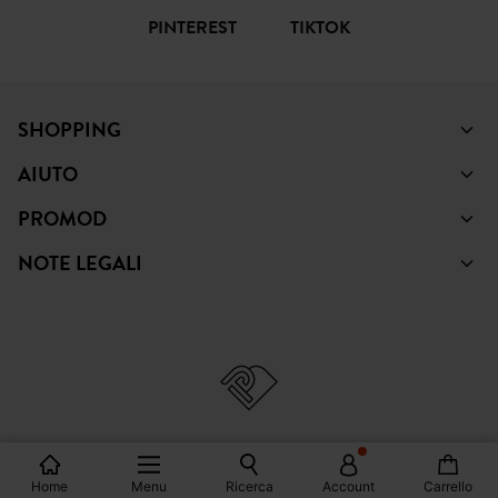
PINTEREST
TIKTOK
SHOPPING
AIUTO
PROMOD
NOTE LEGALI
Home
Menu
Ricerca
Account
Carrello
© Copyright Promod © 2026