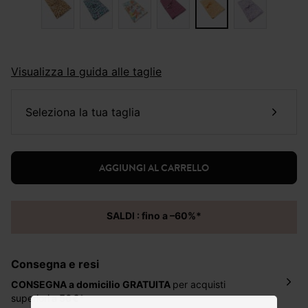
Visualizza la guida alle taglie
seleziona la tua taglia
AGGIUNGI AL CARRELLO
SALDI : fino a –60%*
Consegna e resi
CONSEGNA a domicilio
GRATUITA
per acquisti
superiori
a 50€*