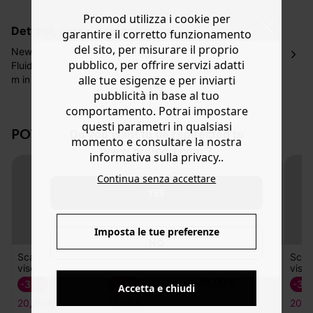
La consegna del tuo ordine avverrà entro
5-6 giorni
Promod utilizza i cookie per
lavorativi all'indirizzo da te indicato nella fase di
dettagli, cura e composizione
garantire il corretto funzionamento
ordinazione, al costo di 4 € per ordini inferiori a 50 €.
del sito, per misurare il proprio
Hai 30 gg. per restituire o cambiare gli articoli a
New collection
pubblico, per offrire servizi adatti
decorrere dalla data dell’avvenuta ricezione.
Fluidità, morbidezza e originalità! Questo scampolo di 3
alle tue esigenze e per inviarti
m in viscosa è un invito ad accendere la macchina da
Aiuto
cucire! Camicetta, gonna, abito o kimono e via
pubblicità in base al tuo
discorrendo, lascia che sia la tua creatività a decidere!
comportamento. Potrai impostare
Parola di stilista: scopri questo scampolo nei diversi colori
questi parametri in qualsiasi
POTREBBERO PIACERTI ANCHE:
Do you want to be redirected to
e stampe fantasia disponibili.
momento e consultare la nostra
www.promod.com ?
informativa sulla privacy..
Continua senza accettare
YES
Imposta le tue preferenze
NO
Accetta e chiudi
Scampolo
Scampolo misto
Scampolo
Scam
viscosa fantasia
cotone 3 m
cotone a quadri
visco