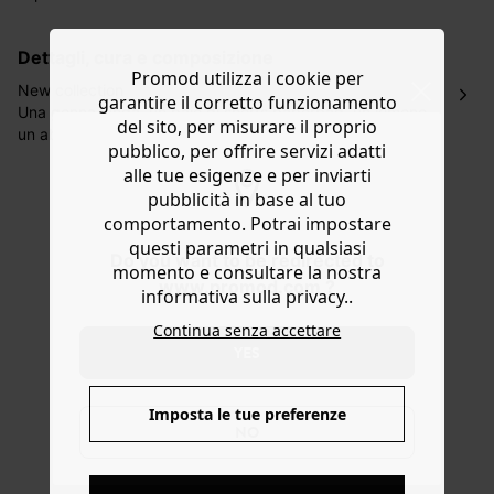
La consegna del tuo ordine avverrà entro
5-6 giorni
lavorativi all'indirizzo da te indicato nella fase di
dettagli, cura e composizione
ordinazione, al costo di 4 € per ordini inferiori a 50 €.
Promod utilizza i cookie per
Hai 30 gg. per restituire o cambiare gli articoli a
New collection
garantire il corretto funzionamento
decorrere dalla data dell’avvenuta ricezione.
Una gonna lunga, un paio di shorts paperbag, un kimono,
del sito, per misurare il proprio
un abito a portafoglio... le idee si moltiplicano alla vista di
Aiuto
pubblico, per offrire servizi adatti
questo scampolo fantasia! Aiutati con i nostri cartamodelli
alle tue esigenze e per inviarti
e dai libero sfogo alla tua creatività. Parola di stilista:
pubblicità in base al tuo
adoriamo questo tessuto morbido e fluido dai colori
comportamento. Potrai impostare
vivaci, in viscosa al 100% ricavata dalla polpa di legno
proveniente da foreste gestite in modo sostenibile.
questi parametri in qualsiasi
Do you want to be redirected to
momento e consultare la nostra
www.promod.com ?
informativa sulla privacy..
Continua senza accettare
YES
Imposta le tue preferenze
NO