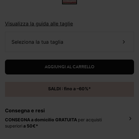
Visualizza la guida alle taglie
seleziona la tua taglia
AGGIUNGI AL CARRELLO
SALDI : fino a –60%*
Consegna e resi
CONSEGNA a domicilio
GRATUITA
per acquisti
superiori
a 50€*
La consegna del tuo ordine avverrà entro
5-6 giorni