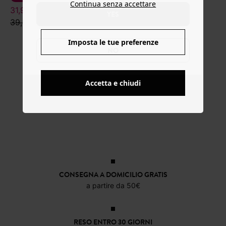
Continua senza accettare
31,99 €
10,39 €
YES
39,99 €
25,99 €
Imposta le tue preferenze
NO
Accetta e chiudi
CONSEGNA A DOMICILIO GRATIS
a partire da 50€
RESO ENTRO 30 GIORNI