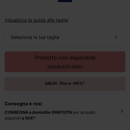
Visualizza la guida alle taglie
seleziona la tua taglia
Prodotto non disponibile
Guarda tutti shorts
SALDI : fino a –60%*
Consegna e resi
CONSEGNA a domicilio
GRATUITA
per acquisti
superiori
a 50€*
La consegna del tuo ordine avverrà entro
5-6 giorni