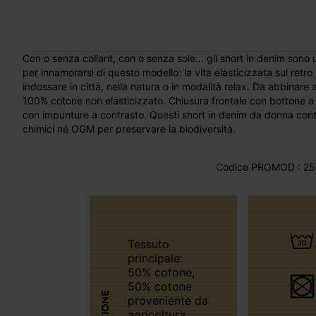
Con o senza collant, con o senza sole… gli short in denim sono un vero must-have in qualsiasi stagione! E c’è un motivo in più
per innamorarsi di questo modello: la vita elasticizzata sul retro
indossare in città, nella natura o in modalità relax. Da abbinare al
100% cotone non elasticizzato. Chiusura frontale con bottone a c
con impunture a contrasto. Questi short in denim da donna conten
chimici né OGM per preservare la biodiversità.
Codice PROMOD : 25
Tessuto
principale:
50% cotone,
50% cotone
proveniente da
agricoltura