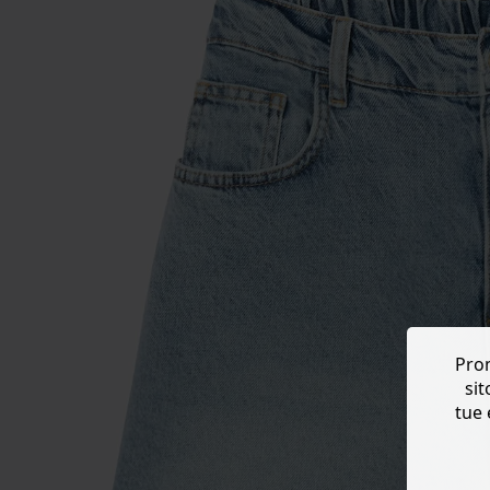
Prom
sit
tue 