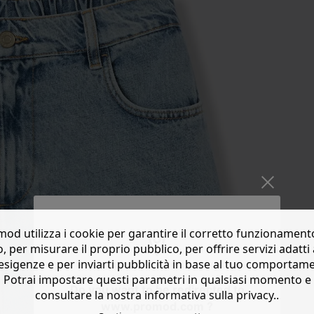
od utilizza i cookie per garantire il corretto funzionament
o, per misurare il proprio pubblico, per offrire servizi adatti 
esigenze e per inviarti pubblicità in base al tuo comportam
Potrai impostare questi parametri in qualsiasi momento e
Do you want to be redirected to
consultare la nostra informativa sulla privacy..
www.promod.com ?