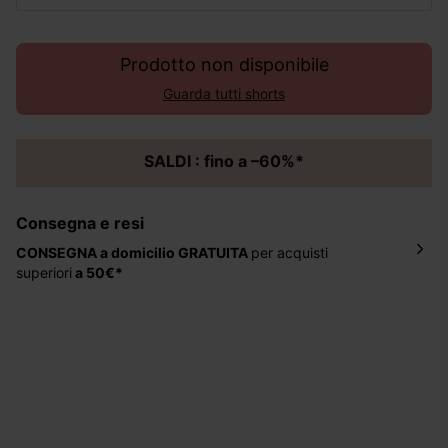
Prodotto non disponibile
Guarda tutti shorts
SALDI : fino a –60%*
Consegna e resi
CONSEGNA a domicilio
GRATUITA
per acquisti
superiori
a 50€*
La consegna del tuo ordine avverrà entro
5-6 giorni
lavorativi all'indirizzo da te indicato nella fase di
ordinazione, al costo di 4 € per ordini inferiori a 50 €.
Hai 30 gg. per restituire o cambiare gli articoli a
decorrere dalla data dell’avvenuta ricezione.
Aiuto