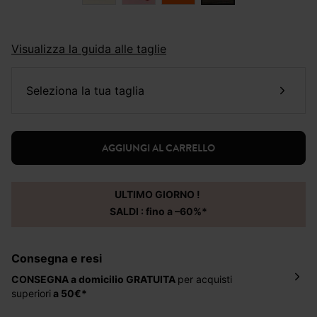
Visualizza la guida alle taglie
seleziona la tua taglia
AGGIUNGI AL CARRELLO
ULTIMO GIORNO !
SALDI : fino a –60%*
Consegna e resi
CONSEGNA a domicilio
GRATUITA
per acquisti
superiori
a 50€*
La consegna del tuo ordine avverrà entro
5-6 giorni