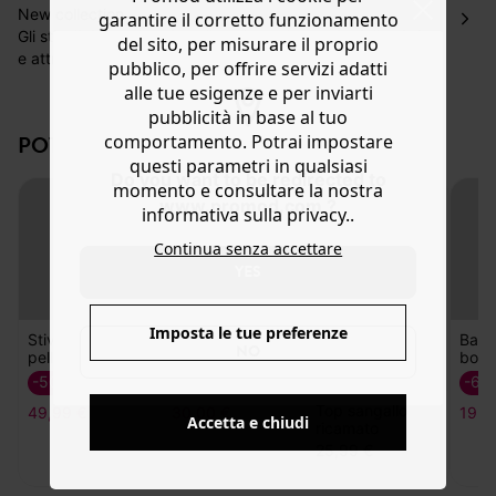
Hai 30 gg. per restituire o cambiare gli articoli a
New collection
garantire il corretto funzionamento
decorrere dalla data dell’avvenuta ricezione.
Gli stivali da cowboy in pelle calcano le strade della città
del sito, per misurare il proprio
e attraversano le stagioni con la stessa determinazione:
Aiuto
pubblico, per offrire servizi adatti
garantire lo spettacolo! È evidente che questi stivali
alle tue esigenze e per inviarti
western cambiano completamente un look grazie agli
pubblicità in base al tuo
inserti pitonati, alla punta a mandorla e al tacco
POTREBBERO PIACERTI ANCHE:
comportamento. Potrai impostare
smussato. Disponibili in diverse misure. Spazzolare
questi parametri in qualsiasi
delicatamente e impermeabilizzare regolarmente.
Do you want to be redirected to
momento e consultare la nostra
www.promod.com ?
informativa sulla privacy..
Continua senza accettare
YES
Imposta le tue preferenze
NO
Stivali western in
Ballerine Mary
Top sangallo
Balle
Accetta e chiudi
pelle
Jane leopardate
ricamato
borc
25,99 €
-50%
-50%
-60
49,99 €
30,00 €
19,9