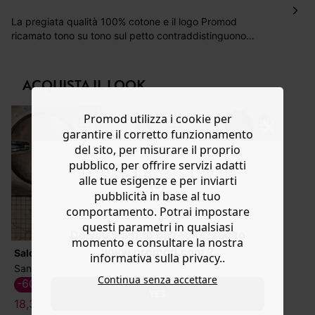
Hai 30 gg. per restituire o cambiare gli articoli a
decorrere dalla data dell’avvenuta ricezione.
La pregiata qualità 100% cotone e il logo Promod
ricamato tono su tono sul petto contraddistinguono
Aiuto
questa T-shirt girocollo a manica corta, disponibile in vari
colori! Linea e fondo dritti. Contiene cotone biologico,
coltivato senza pesticidi, fertilizzanti chimici né OGM.
ACQUISTA IL LOOK
Promod utilizza i cookie per
garantire il corretto funzionamento
del sito, per misurare il proprio
pubblico, per offrire servizi adatti
alle tue esigenze e per inviarti
pubblicità in base al tuo
comportamento. Potrai impostare
questi parametri in qualsiasi
Do you want to be redirected to
momento e consultare la nostra
www.promod.com ?
Saldi
Saldi
Saldi
informativa sulla privacy..
Sandali in pelle scamosciata
Gonna midi a quadretti vichy
Giacca-camicia in denim
Continua senza accettare
-60%
-20%
-60%
YES
18,39 €
28,79 €
19,99 €