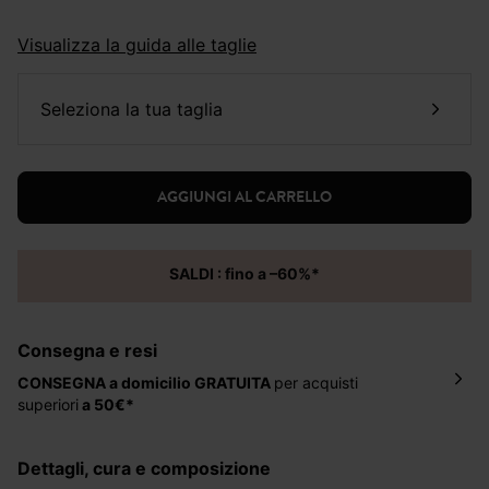
Visualizza la guida alle taglie
seleziona la tua taglia
AGGIUNGI AL CARRELLO
SALDI : fino a –60%*
Consegna e resi
CONSEGNA a domicilio
GRATUITA
per acquisti
superiori
a 50€*
La consegna del tuo ordine avverrà entro
5-6 giorni
lavorativi all'indirizzo da te indicato nella fase di
dettagli, cura e composizione
ordinazione, al costo di 4 € per ordini inferiori a 50 €.