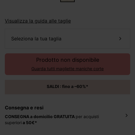
Visualizza la guida alle taglie
seleziona la tua taglia
Prodotto non disponibile
Guarda tutti magliette maniche corte
SALDI : fino a –60%*
Consegna e resi
CONSEGNA a domicilio
GRATUITA
per acquisti
superiori
a 50€*
La consegna del tuo ordine avverrà entro
5-6 giorni