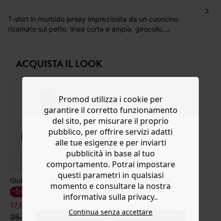
Hai 30 gg. per restituire o cambiare gli articoli a
decorrere dalla data dell’avvenuta ricezione.
T-shirt in morbido jersey impreziosita da un cuoricino
ricamato sul petto, linea corta e ampia, girocollo,
Aiuto
giromanica basso, manica corta e fondo dritto. Cuciture
tono su tono. Contiene cotone proveniente da agricoltura
biologica, coltivato senza pesticidi, fertilizzanti chimici né
ACQUISTA IL LOOK
OGM per preservare la biodiversità.
Promod utilizza i cookie per
garantire il corretto funzionamento
del sito, per misurare il proprio
pubblico, per offrire servizi adatti
alle tue esigenze e per inviarti
pubblicità in base al tuo
comportamento. Potrai impostare
questi parametri in qualsiasi
Do you want to be redirected to
Giubbotto smanicato eco design
momento e consultare la nostra
-50%
www.promod.com ?
informativa sulla privacy..
17,99 €
Continua senza accettare
35,99 €