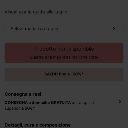
Visualizza la guida alle taglie
seleziona la tua taglia
Prodotto non disponibile
Guarda tutti magliette maniche corte
SALDI : fino a –60%*
Consegna e resi
CONSEGNA a domicilio
GRATUITA
per acquisti
superiori
a 50€*
La consegna del tuo ordine avverrà entro
5-6 giorni
lavorativi all'indirizzo da te indicato nella fase di
dettagli, cura e composizione
ordinazione, al costo di 4 € per ordini inferiori a 50 €.