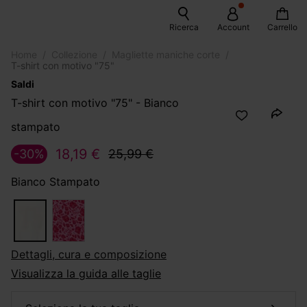
Ricerca
Account
Carrello
Home
Collezione
Magliette maniche corte
T-shirt con motivo "75"
Saldi
T-shirt con motivo "75" - Bianco
stampato
18,19 €
-30%
25,99 €
Bianco Stampato
dettagli, cura e composizione
Visualizza la guida alle taglie