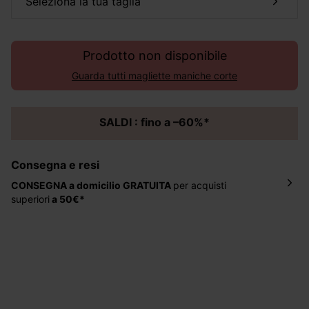
seleziona la tua taglia
Prodotto non disponibile
Guarda tutti magliette maniche corte
SALDI : fino a –60%*
Consegna e resi
CONSEGNA a domicilio
GRATUITA
per acquisti
superiori
a 50€*
La consegna del tuo ordine avverrà entro
5-6 giorni
lavorativi all'indirizzo da te indicato nella fase di
ordinazione, al costo di 4 € per ordini inferiori a 50 €.
Hai 30 gg. per restituire o cambiare gli articoli a
decorrere dalla data dell’avvenuta ricezione.
Aiuto