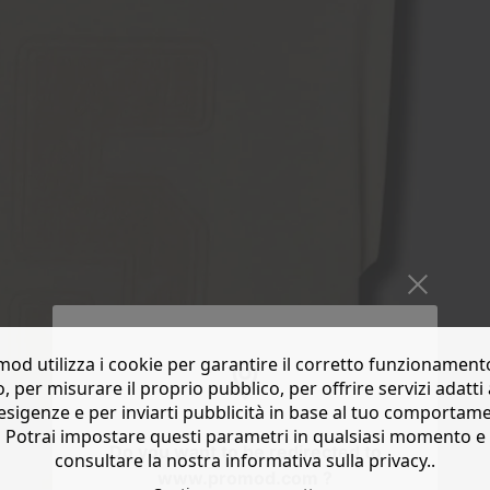
od utilizza i cookie per garantire il corretto funzionament
o, per misurare il proprio pubblico, per offrire servizi adatti 
esigenze e per inviarti pubblicità in base al tuo comportam
Potrai impostare questi parametri in qualsiasi momento e
Do you want to be redirected to
consultare la nostra informativa sulla privacy..
www.promod.com ?