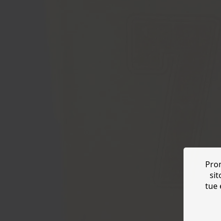
Prom
sit
tue 