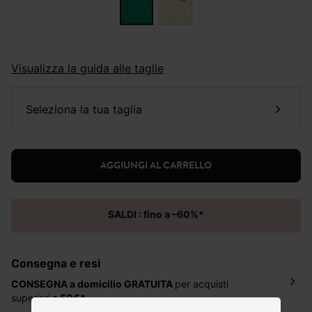
Visualizza la guida alle taglie
seleziona la tua taglia
AGGIUNGI AL CARRELLO
SALDI : fino a –60%*
Consegna e resi
CONSEGNA a domicilio
GRATUITA
per acquisti
superiori
a 50€*