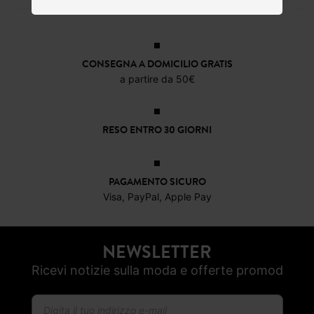
15,99 €
15,99 €
15,99 €
CONSEGNA A DOMICILIO GRATIS
a partire da 50€
RESO ENTRO 30 GIORNI
PAGAMENTO SICURO
Visa, PayPal, Apple Pay
NEWSLETTER
Ricevi notizie sulla moda e offerte promod