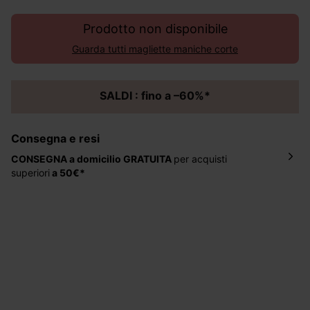
Prodotto non disponibile
Guarda tutti magliette maniche corte
SALDI : fino a –60%*
Consegna e resi
CONSEGNA a domicilio
GRATUITA
per acquisti
superiori
a 50€*
La consegna del tuo ordine avverrà entro
5-6 giorni
lavorativi all'indirizzo da te indicato nella fase di
ordinazione, al costo di 4 € per ordini inferiori a 50 €.
Hai 30 gg. per restituire o cambiare gli articoli a
decorrere dalla data dell’avvenuta ricezione.
Aiuto