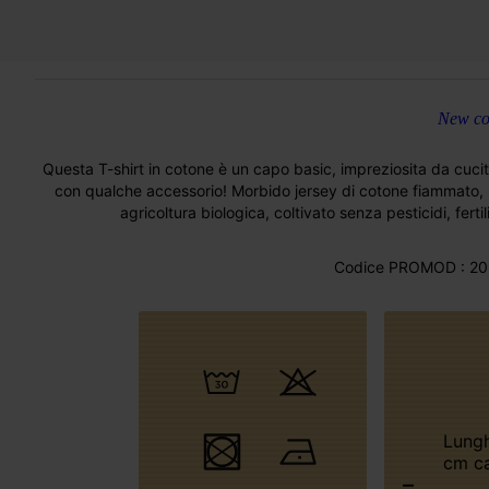
New col
Questa T-shirt in cotone è un capo basic, impreziosita da cuciture
con qualche accessorio! Morbido jersey di cotone fiammato, l
agricoltura biologica, coltivato senza pesticidi, fert
Codice PROMOD : 20
Lunghezza: 63
cm ca