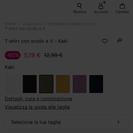
Ricerca
Account
Carrello
Home
Collezione
Magliette maniche corte
T-shirt con scollo a V
T-shirt con scollo a V - Kaki
5,19 €
-60%
12,99 €
Kaki
dettagli, cura e composizione
Visualizza la guida alle taglie
seleziona la tua taglia