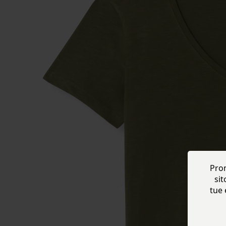
Prom
sit
tue 