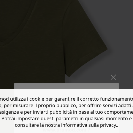
od utilizza i cookie per garantire il corretto funzionament
o, per misurare il proprio pubblico, per offrire servizi adatti 
esigenze e per inviarti pubblicità in base al tuo comportam
Potrai impostare questi parametri in qualsiasi momento e
Do you want to be redirected to
consultare la nostra informativa sulla privacy..
www.promod.com ?