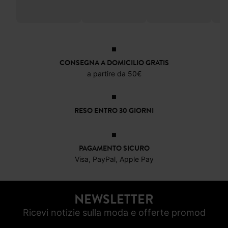
Top in pizzo
Canotta spalline
Giubbotto
T-shi
sottili
bomber in pizzo
pizz
-60%
6,99 €
22,9
-60%
10,39 €
23,99 €
CONSEGNA A DOMICILIO GRATIS
a partire da 50€
RESO ENTRO 30 GIORNI
PAGAMENTO SICURO
Visa, PayPal, Apple Pay