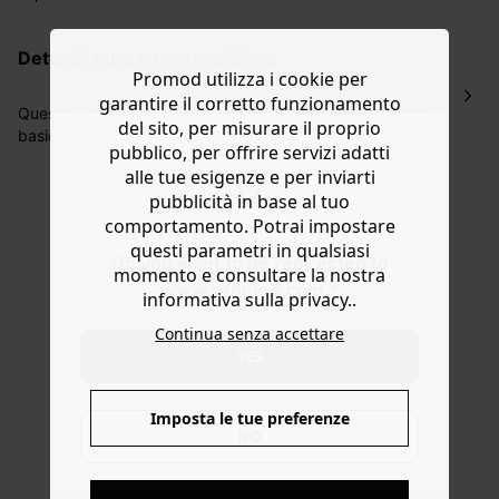
La consegna del tuo ordine avverrà entro
5-6 giorni
lavorativi all'indirizzo da te indicato nella fase di
dettagli, cura e composizione
ordinazione, al costo di 4 € per ordini inferiori a 50 €.
Promod utilizza i cookie per
Hai 30 gg. per restituire o cambiare gli articoli a
garantire il corretto funzionamento
decorrere dalla data dell’avvenuta ricezione.
Questa T-shirt in cotone a costine fa parte dei capi basic
del sito, per misurare il proprio
basic! Dalla vestibilità aderente, si adatta perfettamente
Aiuto
pubblico, per offrire servizi adatti
a ogni situazione: viaggi, vacanze, sport e persino serate
alle tue esigenze e per inviarti
eleganti, indossata sotto una giacca sartoriale. Girocollo,
pubblicità in base al tuo
bordo a costine, manica corta e fondo dritto. Contiene
comportamento. Potrai impostare
cotone biologico, coltivato senza pesticidi, fertilizzanti
chimici né OGM.
questi parametri in qualsiasi
Do you want to be redirected to
momento e consultare la nostra
www.promod.com ?
informativa sulla privacy..
Continua senza accettare
YES
Imposta le tue preferenze
NO