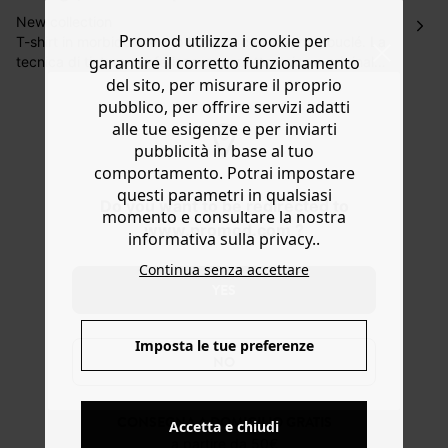
Hai 30 gg. per restituire o cambiare gli articoli a
New collection
Promod utilizza i cookie per
decorrere dalla data dell’avvenuta ricezione.
T-shirt in morbido tessuto felpato, con interno bouclé. La
garantire il corretto funzionamento
tecnica di tintura conferisce un aspetto unico e originale.
Aiuto
Il colore può stingere o sbiadire con il tempo. Linea ampia
del sito, per misurare il proprio
e corta, girocollo, stemma ricamato sul petto, maniche
pubblico, per offrire servizi adatti
corte e fondo dritto. Contiene cotone riciclato.
alle tue esigenze e per inviarti
pubblicità in base al tuo
comportamento. Potrai impostare
questi parametri in qualsiasi
Do you want to be redirected to
momento e consultare la nostra
www.promod.com ?
informativa sulla privacy..
Continua senza accettare
YES
Imposta le tue preferenze
NO
CONSEGNA A DOMICILIO GRATIS
Accetta e chiudi
a partire da 50€