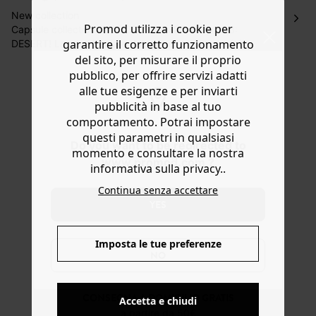
Hai 30 gg. per restituire o cambiare gli articoli a
New collection
Promod utilizza i cookie per
decorrere dalla data dell’avvenuta ricezione.
Capsule collection STATION SUMMER, Stop n° 3:
garantire il corretto funzionamento
DESERT! Lasciati baciare dal sole con questa mini
Aiuto
collezione in edizione limitata, da scoprire fino a fine
del sito, per misurare il proprio
agosto. Con il suo messaggio HOPE, questa T-shirt
pubblico, per offrire servizi adatti
smanicata è perfetta per le vacanze, il relax o lo sport!
alle tue esigenze e per inviarti
Contiene cotone biologico, coltivato senza pesticidi,
pubblicità in base al tuo
fertilizzanti chimici né OGM per preservare la
comportamento. Potrai impostare
biodiversità.
questi parametri in qualsiasi
Do you want to be redirected to
momento e consultare la nostra
www.promod.com ?
informativa sulla privacy..
Continua senza accettare
YES
Imposta le tue preferenze
NO
CONSEGNA A DOMICILIO GRATIS
Accetta e chiudi
a partire da 50€