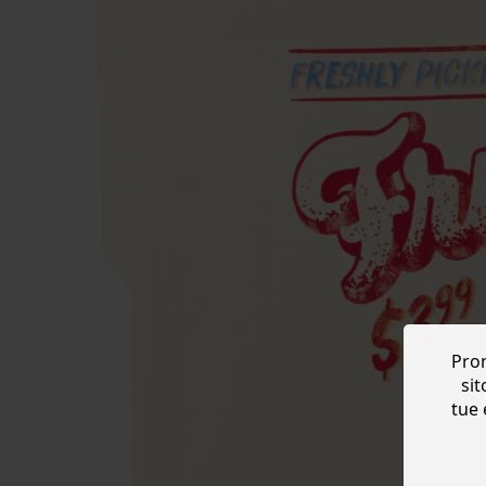
Prom
sit
tue 