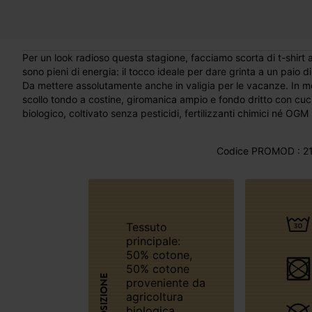
Per un look radioso questa stagione, facciamo scorta di t-shirt a fantasia frutta! L'ispirazione è deliziosamente retrò e i colori
sono pieni di energia: il tocco ideale per dare grinta a un paio 
Da mettere assolutamente anche in valigia per le vacanze. In m
scollo tondo a costine, giromanica ampio e fondo dritto con cuc
biologico, coltivato senza pesticidi, fertilizzanti chimici né OGM
Codice PROMOD : 21
Tessuto
principale:
50% cotone,
50% cotone
COMPOSIZIONE
proveniente da
agricoltura
biologica.