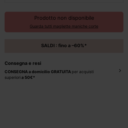
Prodotto non disponibile
Guarda tutti magliette maniche corte
SALDI : fino a –60%*
Consegna e resi
CONSEGNA a domicilio
GRATUITA
per acquisti
superiori
a 50€*
La consegna del tuo ordine avverrà entro
5-6 giorni
lavorativi all'indirizzo da te indicato nella fase di
ordinazione, al costo di 4 € per ordini inferiori a 50 €.
Hai 30 gg. per restituire o cambiare gli articoli a
decorrere dalla data dell’avvenuta ricezione.
Aiuto