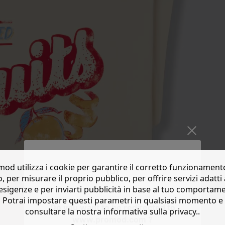
od utilizza i cookie per garantire il corretto funzionament
o, per misurare il proprio pubblico, per offrire servizi adatti 
esigenze e per inviarti pubblicità in base al tuo comportam
Potrai impostare questi parametri in qualsiasi momento e
Do you want to be redirected to
consultare la nostra informativa sulla privacy..
www.promod.com ?