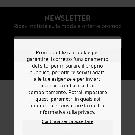
NEWSLETTER
Ricevi notizie sulla moda e offerte promod
Promod utilizza i cookie per
garantire il corretto funzionamento
del sito, per misurare il proprio
SOTTOSCRIVI
pubblico, per offrire servizi adatti
alle tue esigenze e per inviarti
pubblicità in base al tuo
comportamento. Potrai impostare
SEGUICI
questi parametri in qualsiasi
Do you want to be redirected to
momento e consultare la nostra
www.promod.com ?
informativa sulla privacy..
Continua senza accettare
YES