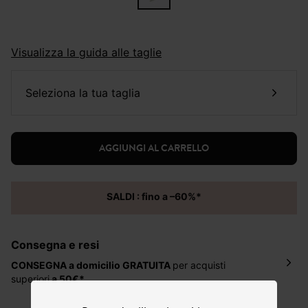
Visualizza la guida alle taglie
seleziona la tua taglia
AGGIUNGI AL CARRELLO
SALDI : fino a –60%*
Consegna e resi
CONSEGNA a domicilio
GRATUITA
per acquisti
superiori
a 50€*
La consegna del tuo ordine avverrà entro
5-6 giorni