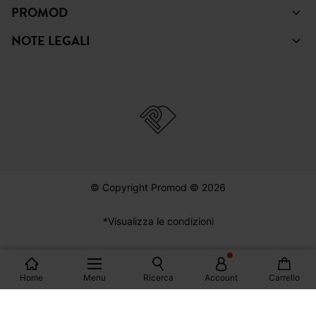
PROMOD
NOTE LEGALI
© Copyright Promod © 2026
*Visualizza le condizioni
Italia
Home
Menu
Ricerca
Account
Carrello