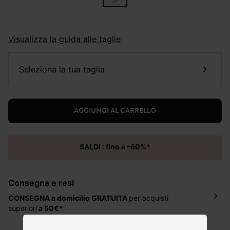
Visualizza la guida alle taglie
seleziona la tua taglia
AGGIUNGI AL CARRELLO
SALDI : fino a –60%*
Consegna e resi
CONSEGNA a domicilio
GRATUITA
per acquisti
superiori
a 50€*
La consegna del tuo ordine avverrà entro
5-6 giorni