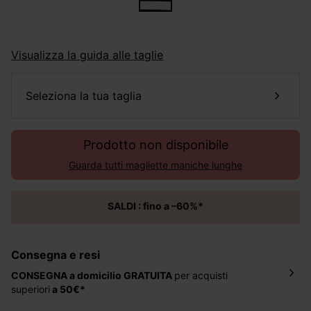
Visualizza la guida alle taglie
seleziona la tua taglia
Prodotto non disponibile
Guarda tutti magliette maniche lunghe
SALDI : fino a –60%*
Consegna e resi
CONSEGNA a domicilio
GRATUITA
per acquisti
superiori
a 50€*
La consegna del tuo ordine avverrà entro
5-6 giorni