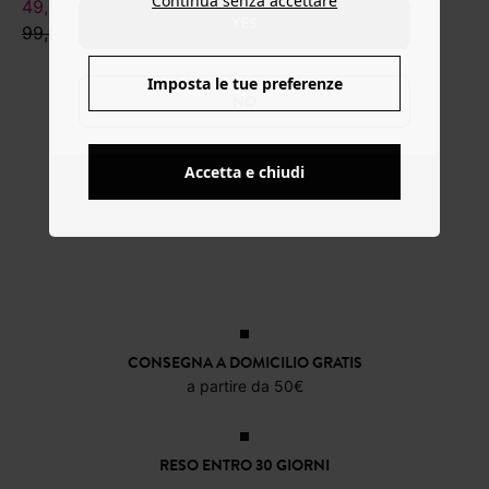
Continua senza accettare
49,99 €
YES
99,99 €
Imposta le tue preferenze
NO
Accetta e chiudi
CONSEGNA A DOMICILIO GRATIS
a partire da 50€
RESO ENTRO 30 GIORNI